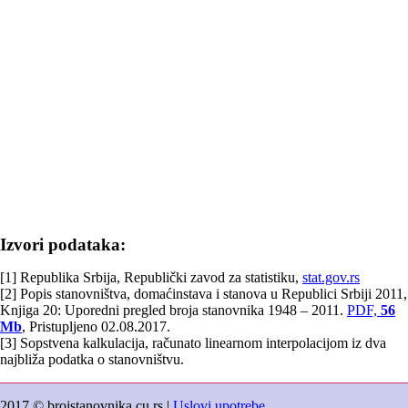
Izvori podataka:
[1] Republika Srbija, Republički zavod za statistiku,
stat.gov.rs
[2] Popis stanovništva, domaćinstava i stanova u Republici Srbiji 2011,
Knjiga 20: Uporedni pregled broja stanovnika 1948 – 2011.
PDF,
56
Mb
, Pristupljeno 02.08.2017.
[3] Sopstvena kalkulacija, računato linearnom interpolacijom iz dva
najbliža podatka o stanovništvu.
2017 © brojstanovnika.cu.rs |
Uslovi upotrebe