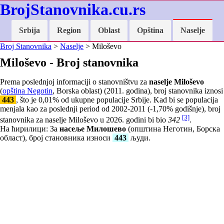
BrojStanovnika.cu.rs
Srbija
Region
Oblast
Opština
Naselje
Broj Stanovnika
>
Naselje
> Miloševo
Miloševo - Broj stanovnika
Prema poslednjoj informaciji o stanovništvu za
naselje Miloševo
(
opština Negotin
, Borska oblast) (2011. godina), broj stanovnika iznosi
443
, što je
0,01
% od ukupne populacije Srbije. Kad bi se populacija
menjala kao za poslednji period od 2002-2011 (
-1,70
% godišnje), broj
[3]
stanovnika za naselje Miloševo u 2026. godini bi bio
342
.
На ћирилици: За
насеље Милошево
(општина Неготин, Борска
област), број становника износи
443
људи.