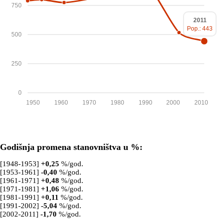
750
2011
Pop.: 443
500
250
0
1950
1960
1970
1980
1990
2000
2010
Godišnja promena stanovništva u %:
[1948-1953]
+
0,25
%/god.
[1953-1961]
-0,40
%/god.
[1961-1971]
+
0,48
%/god.
[1971-1981]
+
1,06
%/god.
[1981-1991]
+
0,11
%/god.
[1991-2002]
-5,04
%/god.
[2002-2011]
-1,70
%/god.