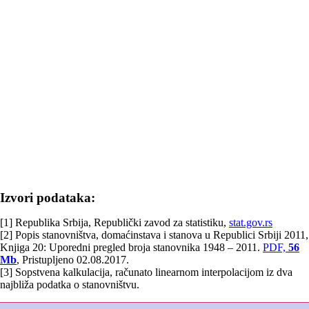
Izvori podataka:
[1] Republika Srbija, Republički zavod za statistiku,
stat.gov.rs
[2] Popis stanovništva, domaćinstava i stanova u Republici Srbiji 2011,
Knjiga 20: Uporedni pregled broja stanovnika 1948 – 2011.
PDF,
56
Mb
, Pristupljeno 02.08.2017.
[3] Sopstvena kalkulacija, računato linearnom interpolacijom iz dva
najbliža podatka o stanovništvu.