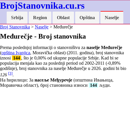
BrojStanovnika.cu.rs
Srbija
Region
Oblast
Opština
Naselje
Broj Stanovnika
>
Naselje
> Međurečje
Međurečje - Broj stanovnika
Prema poslednjoj informaciji o stanovništvu za
naselje Međurečje
(
opština Ivanjica
, Moravička oblast) (2011. godina), broj stanovnika
iznosi
144
, što je
0,00
% od ukupne populacije Srbije. Kad bi se
populacija menjala kao za poslednji period od 2002-2011 (
-0,89
%
godišnje), broj stanovnika za naselje Međurečje u 2026. godini bi bio
[3]
126
.
На ћирилици: За
насеље Међуречје
(општина Ивањица,
Моравичка област), број становника износи
144
људи.