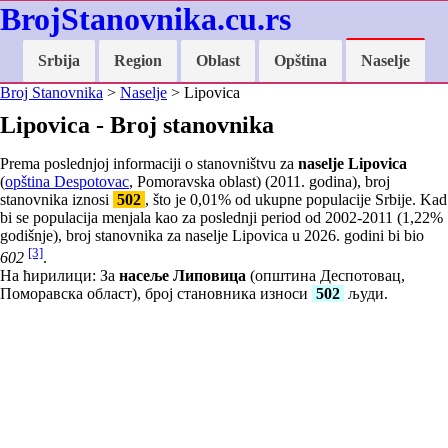
BrojStanovnika.cu.rs
Srbija
Region
Oblast
Opština
Naselje
Broj Stanovnika
>
Naselje
> Lipovica
Lipovica - Broj stanovnika
Prema poslednjoj informaciji o stanovništvu za
naselje Lipovica
(
opština Despotovac
, Pomoravska oblast) (2011. godina), broj
stanovnika iznosi
502
, što je
0,01
% od ukupne populacije Srbije. Kad
bi se populacija menjala kao za poslednji period od 2002-2011 (
1,22
%
godišnje), broj stanovnika za naselje Lipovica u 2026. godini bi bio
[3]
602
.
На ћирилици: За
насеље Липовица
(општина Деспотовац,
Поморавска област), број становника износи
502
људи.