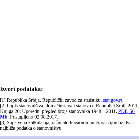
Izvori podataka:
[1] Republika Srbija, Republički zavod za statistiku,
stat.gov.rs
[2] Popis stanovništva, domaćinstava i stanova u Republici Srbiji 2011,
Knjiga 20: Uporedni pregled broja stanovnika 1948 – 2011.
PDF,
56
Mb
, Pristupljeno 02.08.2017.
[3] Sopstvena kalkulacija, računato linearnom interpolacijom iz dva
najbliža podatka o stanovništvu.