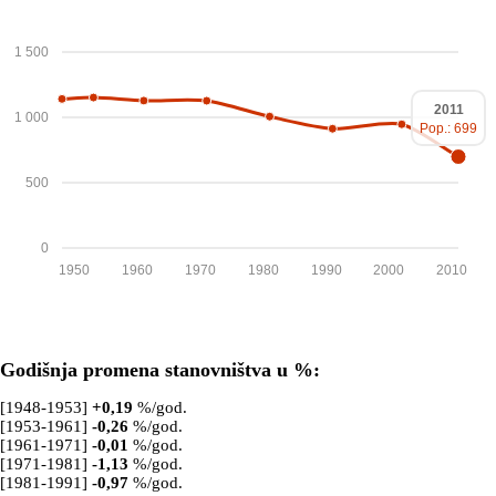
1 500
2011
1 000
Pop.: 699
500
0
1950
1960
1970
1980
1990
2000
2010
Godišnja promena stanovništva u %:
[1948-1953]
+
0,19
%/god.
[1953-1961]
-0,26
%/god.
[1961-1971]
-0,01
%/god.
[1971-1981]
-1,13
%/god.
[1981-1991]
-0,97
%/god.