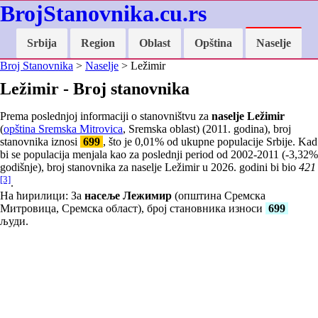
BrojStanovnika.cu.rs
Srbija
Region
Oblast
Opština
Naselje
Broj Stanovnika
>
Naselje
> Ležimir
Ležimir - Broj stanovnika
Prema poslednjoj informaciji o stanovništvu za
naselje Ležimir
(
opština Sremska Mitrovica
, Sremska oblast) (2011. godina), broj
stanovnika iznosi
699
, što je
0,01
% od ukupne populacije Srbije. Kad
bi se populacija menjala kao za poslednji period od 2002-2011 (
-3,32
%
godišnje), broj stanovnika za naselje Ležimir u 2026. godini bi bio
421
[3]
.
На ћирилици: За
насеље Лежимир
(општина Сремска
Митровица, Сремска област), број становника износи
699
људи.