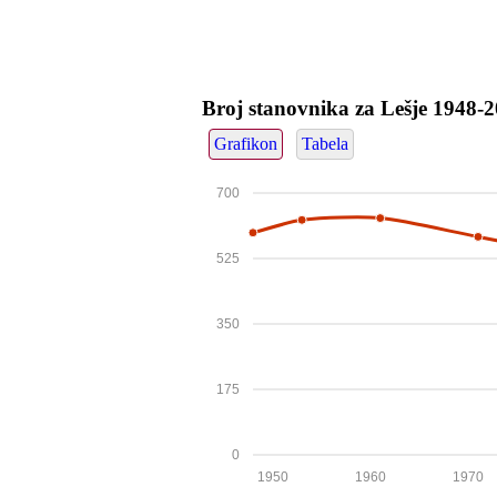
Broj stanovnika za Lešje 1948-
Grafikon
Tabela
700
525
350
175
0
1950
1960
1970