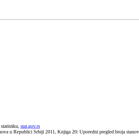
statistiku,
stat.gov.rs
anova u Republici Srbiji 2011, Knjiga 20: Uporedni pregled broja stan