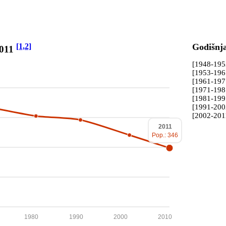
[1,2]
Godišnj
2011
[1948-19
[1953-19
[1961-19
[1971-19
[1981-19
[1991-20
[2002-201
2011
Pop.: 346
1980
1990
2000
2010