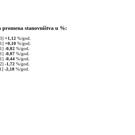
a promena stanovništva u %:
53]
+
1,12
%/god.
61]
+
0,10
%/god.
71]
-0,82
%/god.
81]
-0,87
%/god.
91]
-0,44
%/god.
02]
-1,72
%/god.
1]
-2,18
%/god.