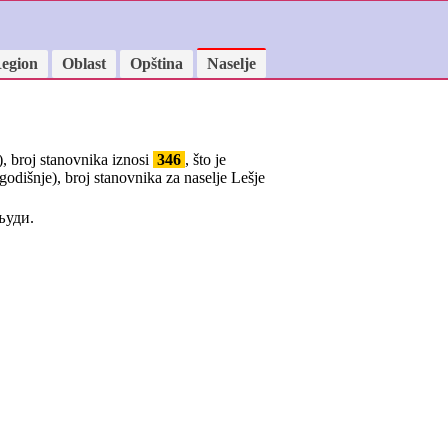
egion
Oblast
Opština
Naselje
, broj stanovnika iznosi
346
, što je
godišnje), broj stanovnika za naselje Lešje
уди.