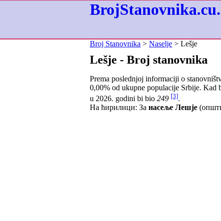
BrojStanovnika.cu.
Broj Stanovnika
>
Naselje
> Lešje
Lešje - Broj stanovnika
Prema poslednjoj informaciji o stanovništ
0,00
% od ukupne populacije Srbije. Kad b
[3]
u 2026. godini bi bio
249
.
На ћирилици: За
насеље Лешје
(општи