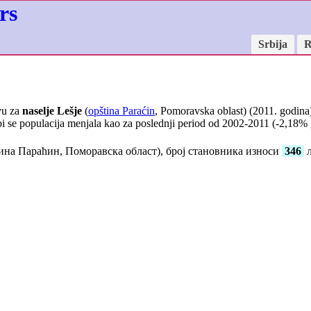
rs
Srbija
R
vu za
naselje Lešje
(
opština Paraćin
, Pomoravska oblast) (2011. godina)
i se populacija menjala kao za poslednji period od 2002-2011 (
-2,18
% 
на Параћин, Поморавска област), број становника износи
346
љ