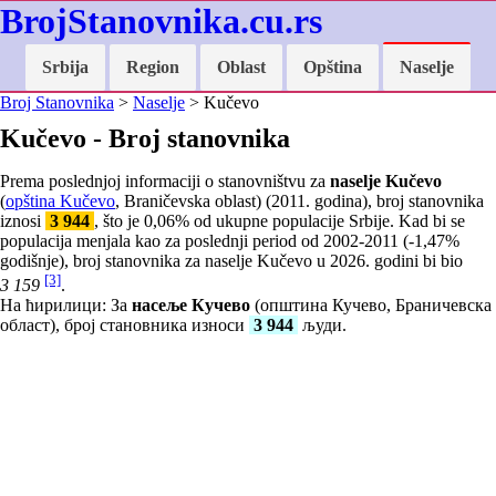
BrojStanovnika.cu.rs
Srbija
Region
Oblast
Opština
Naselje
Broj Stanovnika
>
Naselje
> Kučevo
Kučevo - Broj stanovnika
Prema poslednjoj informaciji o stanovništvu za
naselje Kučevo
(
opština Kučevo
, Braničevska oblast) (2011. godina), broj stanovnika
iznosi
3 944
, što je
0,06
% od ukupne populacije Srbije. Kad bi se
populacija menjala kao za poslednji period od 2002-2011 (
-1,47
%
godišnje), broj stanovnika za naselje Kučevo u 2026. godini bi bio
[3]
3 159
.
На ћирилици: За
насеље Кучево
(општина Кучево, Браничевска
област), број становника износи
3 944
људи.