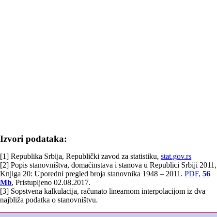
Izvori podataka:
[1] Republika Srbija, Republički zavod za statistiku,
stat.gov.rs
[2] Popis stanovništva, domaćinstava i stanova u Republici Srbiji 2011,
Knjiga 20: Uporedni pregled broja stanovnika 1948 – 2011.
PDF,
56
Mb
, Pristupljeno 02.08.2017.
[3] Sopstvena kalkulacija, računato linearnom interpolacijom iz dva
najbliža podatka o stanovništvu.