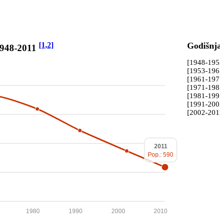
[1,2]
Godišnj
1948-2011
[1948-19
[1953-19
[1961-19
[1971-19
[1981-19
[1991-20
[2002-201
2011
Pop.: 590
1980
1990
2000
2010