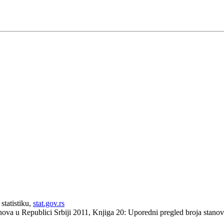
statistiku,
stat.gov.rs
anova u Republici Srbiji 2011, Knjiga 20: Uporedni pregled broja stan