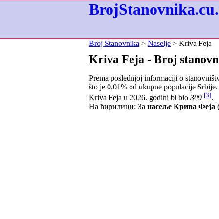
BrojStanovnika.cu.
Broj Stanovnika
>
Naselje
> Kriva Feja
Kriva Feja - Broj stanovn
Prema poslednjoj informaciji o stanovništ
što je
0,01
% od ukupne populacije Srbije. 
[3]
Kriva Feja u 2026. godini bi bio
309
.
На ћирилици: За
насеље Крива Феја
(