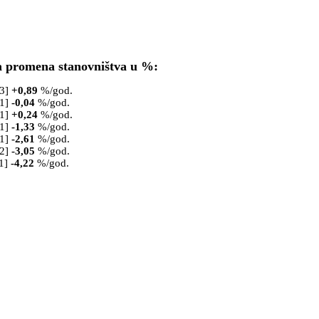
a promena stanovništva u %:
53]
+
0,89
%/god.
61]
-0,04
%/god.
71]
+
0,24
%/god.
81]
-1,33
%/god.
91]
-2,61
%/god.
02]
-3,05
%/god.
1]
-4,22
%/god.