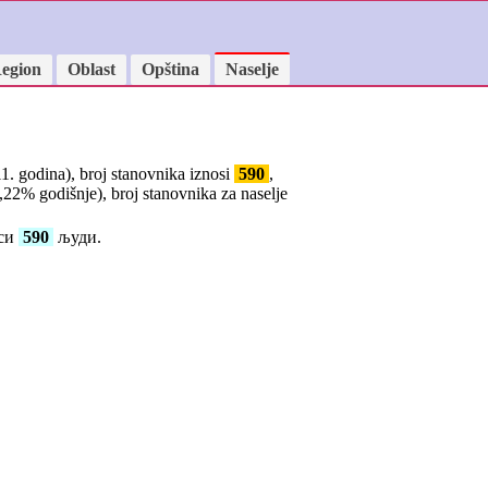
egion
Oblast
Opština
Naselje
11. godina), broj stanovnika iznosi
590
,
,22
% godišnje), broj stanovnika za naselje
оси
590
људи.