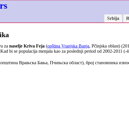
rs
Srbija
R
ika
vu za
naselje Kriva Feja
(
opština Vranjska Banja
, Pčinjska oblast) (20
Kad bi se populacija menjala kao za poslednji period od 2002-2011 (
-4
општина Врањска Бања, Пчињска област), број становника изн