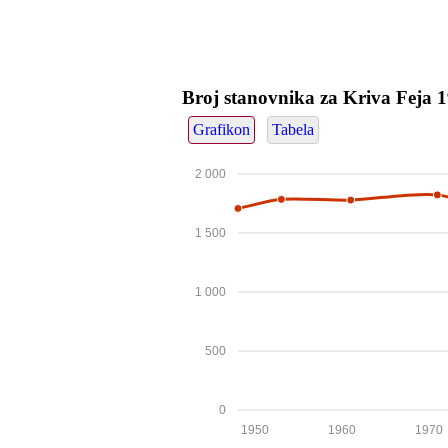
Broj stanovnika za Kriva Feja 
Grafikon
Tabela
2 000
1 500
1 000
500
0
1950
1960
1970