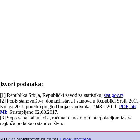
Izvori podataka:
[1] Republika Srbija, Republički zavod za statistiku,
stat.gov.rs
[2] Popis stanovništva, domaćinstava i stanova u Republici Srbiji 2011,
Knjiga 20: Uporedni pregled broja stanovnika 1948 – 2011.
PDF,
56
Mb
, Pristupljeno 02.08.2017.
[3] Sopstvena kalkulacija, računato linearnom interpolacijom iz dva
najbliža podatka o stanovništvu.
2017 © brojstanovnika.cu.rs |
Uslovi upotrebe