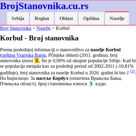
BrojStanovnika.cu.rs
Srbija
Region
Oblast
Opština
Naselje
Broj Stanovnika
>
Naselje
> Korbul
Korbul - Broj stanovnika
Prema poslednjoj informaciji o stanovništvu za
naselje Korbul
(
opština Vranjska Banja
, Pčinjska oblast) (2011. godina), broj
stanovnika iznosi
5
, što je
0,00
% od ukupne populacije Srbije. Kad bi
se populacija menjala kao za poslednji period od 2002-2011 (
-10,81
%
[3]
godišnje), broj stanovnika za naselje Korbul u 2026. godini bi bio
1
.
На ћирилици: За
насеље Корбул
(општина Врањска Бања,
Пчињска област), број становника износи
5
људи.