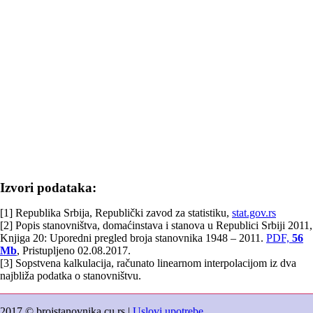
Izvori podataka:
[1] Republika Srbija, Republički zavod za statistiku,
stat.gov.rs
[2] Popis stanovništva, domaćinstava i stanova u Republici Srbiji 2011,
Knjiga 20: Uporedni pregled broja stanovnika 1948 – 2011.
PDF,
56
Mb
, Pristupljeno 02.08.2017.
[3] Sopstvena kalkulacija, računato linearnom interpolacijom iz dva
najbliža podatka o stanovništvu.
2017 © brojstanovnika.cu.rs |
Uslovi upotrebe