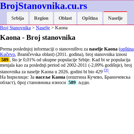
BrojStanovnika.cu.rs
Srbija
Region
Oblast
Opština
Naselje
Broj Stanovnika
>
Naselje
> Kaona
Kaona - Broj stanovnika
Prema poslednjoj informaciji o stanovništvu za
naselje Kaona
(
opština
Kučevo
, Braničevska oblast) (2011. godina), broj stanovnika iznosi
589
, što je
0,01
% od ukupne populacije Srbije. Kad bi se populacija
menjala kao za poslednji period od 2002-2011 (
-2,09
% godišnje), broj
[3]
stanovnika za naselje Kaona u 2026. godini bi bio
429
.
На ћирилици: За
насеље Каона
(општина Кучево, Браничевска
област), број становника износи
589
људи.