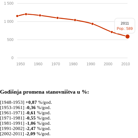
1 500
1 000
2011
Pop.: 589
500
0
1950
1960
1970
1980
1990
2000
2010
Godišnja promena stanovništva u %:
[1948-1953]
+
0,87
%/god.
[1953-1961]
-0,36
%/god.
[1961-1971]
-0,61
%/god.
[1971-1981]
-0,55
%/god.
[1981-1991]
-1,06
%/god.
[1991-2002]
-2,47
%/god.
[2002-2011]
-2,09
%/god.