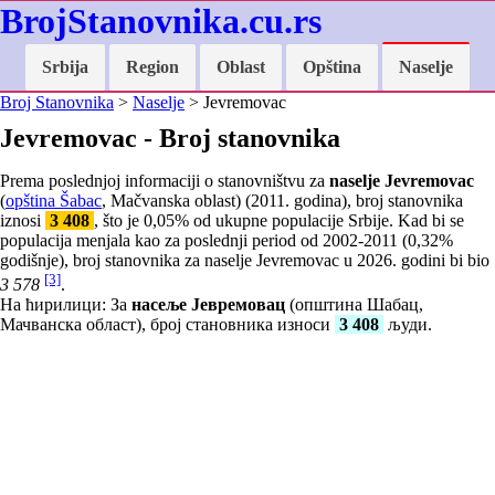
BrojStanovnika.cu.rs
Srbija
Region
Oblast
Opština
Naselje
Broj Stanovnika
>
Naselje
> Jevremovac
Jevremovac - Broj stanovnika
Prema poslednjoj informaciji o stanovništvu za
naselje Jevremovac
(
opština Šabac
, Mačvanska oblast) (2011. godina), broj stanovnika
iznosi
3 408
, što je
0,05
% od ukupne populacije Srbije. Kad bi se
populacija menjala kao za poslednji period od 2002-2011 (
0,32
%
godišnje), broj stanovnika za naselje Jevremovac u 2026. godini bi bio
[3]
3 578
.
На ћирилици: За
насеље Јевремовац
(општина Шабац,
Мачванска област), број становника износи
3 408
људи.