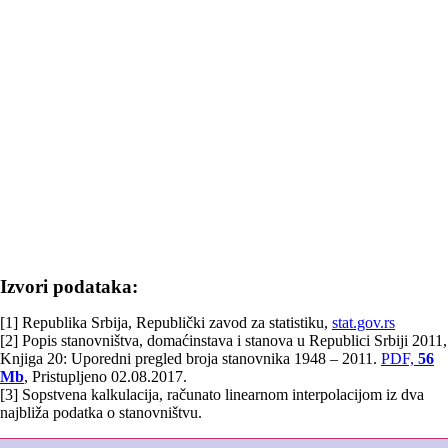
Izvori podataka:
[1] Republika Srbija, Republički zavod za statistiku,
stat.gov.rs
[2] Popis stanovništva, domaćinstava i stanova u Republici Srbiji 2011,
Knjiga 20: Uporedni pregled broja stanovnika 1948 – 2011.
PDF,
56
Mb
, Pristupljeno 02.08.2017.
[3] Sopstvena kalkulacija, računato linearnom interpolacijom iz dva
najbliža podatka o stanovništvu.