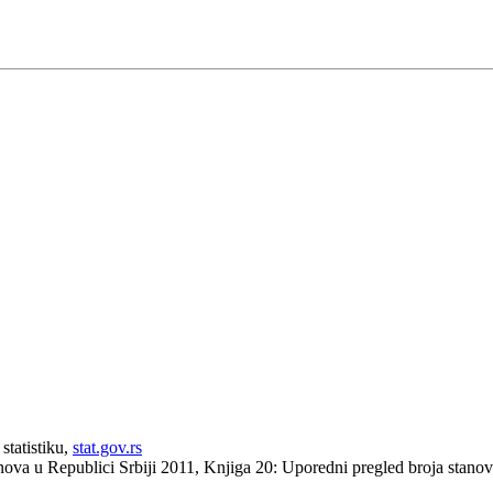
statistiku,
stat.gov.rs
anova u Republici Srbiji 2011, Knjiga 20: Uporedni pregled broja stan