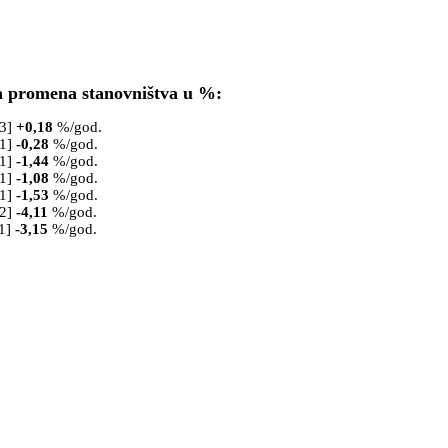
a promena stanovništva u %:
53]
+
0,18
%/god.
61]
-0,28
%/god.
71]
-1,44
%/god.
81]
-1,08
%/god.
91]
-1,53
%/god.
02]
-4,11
%/god.
1]
-3,15
%/god.