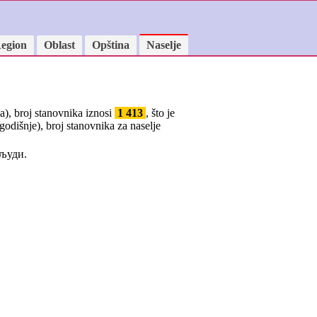
egion
Oblast
Opština
Naselje
a), broj stanovnika iznosi
1 413
, što je
godišnje), broj stanovnika za naselje
људи.