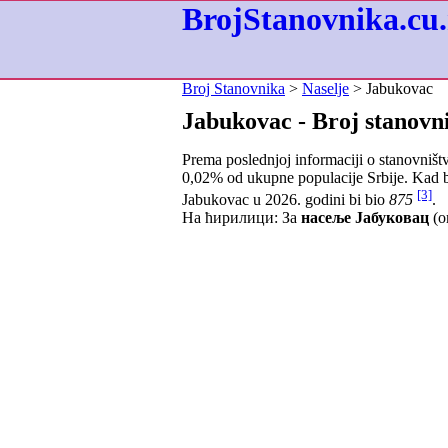
BrojStanovnika.cu.
Broj Stanovnika
>
Naselje
> Jabukovac
Jabukovac - Broj stanovn
Prema poslednjoj informaciji o stanovništ
0,02
% od ukupne populacije Srbije. Kad b
[3]
Jabukovac u 2026. godini bi bio
875
.
На ћирилици: За
насеље Јабуковац
(о