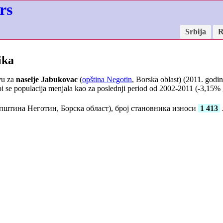
rs
Srbija
R
ika
vu za
naselje Jabukovac
(
opština Negotin
, Borska oblast) (2011. godin
i se populacija menjala kao za poslednji period od 2002-2011 (
-3,15
% 
пштина Неготин, Борска област), број становника износи
1 413