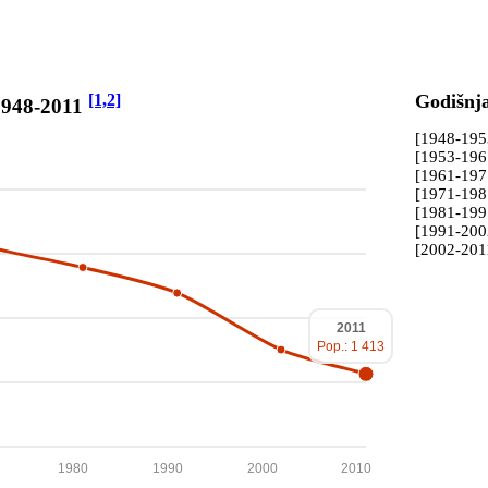
[1,2]
Godišnj
1948-2011
[1948-19
[1953-19
[1961-19
[1971-19
[1981-19
[1991-20
[2002-201
2011
Pop.: 1 413
1980
1990
2000
2010