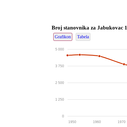
Broj stanovnika za Jabukovac 
Grafikon
Tabela
5 000
3 750
2 500
1 250
0
1950
1960
1970