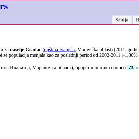
rs
Srbija
R
vu za
naselje Gradac
(
opština Ivanjica
, Moravička oblast) (2011. godin
i se populacija menjala kao za poslednji period od 2002-2011 (
-1,80
% 
ина Ивањица, Моравичка област), број становника износи
73
љ