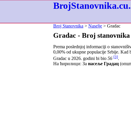
BrojStanovnika.cu.
Broj Stanovnika
>
Naselje
> Gradac
Gradac - Broj stanovnika
Prema poslednjoj informaciji o stanovništ
0,00
% od ukupne populacije Srbije. Kad b
[3]
Gradac u 2026. godini bi bio
56
.
На ћирилици: За
насеље Градац
(општ