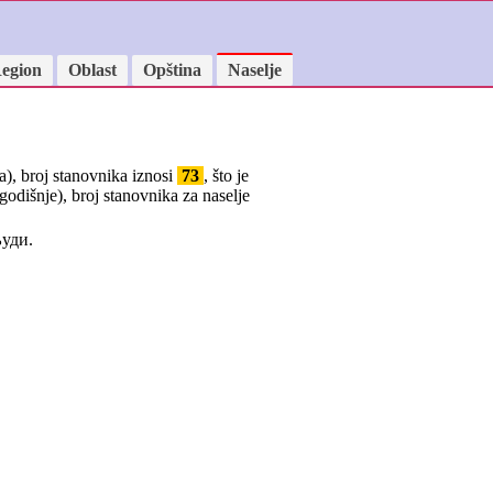
egion
Oblast
Opština
Naselje
a), broj stanovnika iznosi
73
, što je
godišnje), broj stanovnika za naselje
уди.