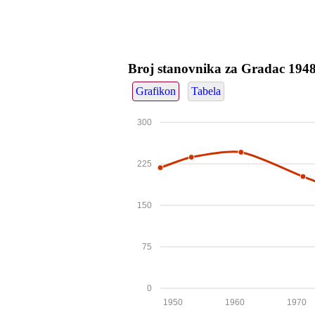
Broj stanovnika za Gradac 194
Grafikon
Tabela
300
225
150
75
0
1950
1960
1970