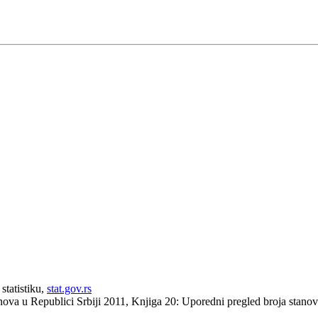
statistiku,
stat.gov.rs
anova u Republici Srbiji 2011, Knjiga 20: Uporedni pregled broja stan