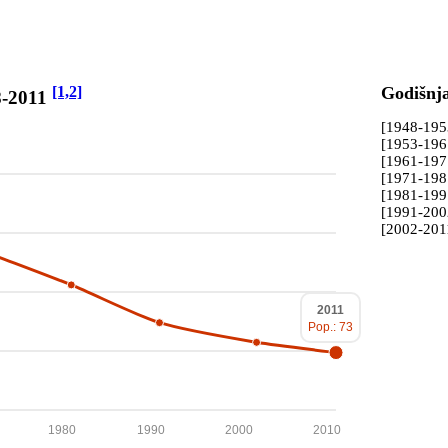
[1,2]
Godišnj
8-2011
[1948-19
[1953-19
[1961-19
[1971-19
[1981-19
[1991-20
[2002-201
2011
Pop.: 73
1980
1990
2000
2010