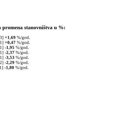
a promena stanovništva u %:
53]
+
1,69
%/god.
61]
+
0,47
%/god.
71]
-1,95
%/god.
81]
-2,37
%/god.
91]
-3,53
%/god.
02]
-2,29
%/god.
1]
-1,80
%/god.