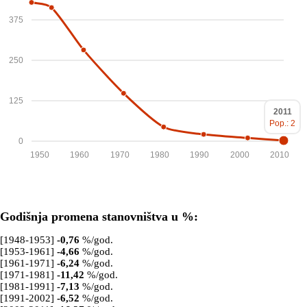
375
250
125
2011
Pop.: 2
0
1950
1960
1970
1980
1990
2000
2010
Godišnja promena stanovništva u %:
[1948-1953]
-0,76
%/god.
[1953-1961]
-4,66
%/god.
[1961-1971]
-6,24
%/god.
[1971-1981]
-11,42
%/god.
[1981-1991]
-7,13
%/god.
[1991-2002]
-6,52
%/god.