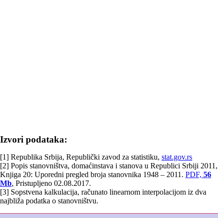
Izvori podataka:
[1] Republika Srbija, Republički zavod za statistiku,
stat.gov.rs
[2] Popis stanovništva, domaćinstava i stanova u Republici Srbiji 2011,
Knjiga 20: Uporedni pregled broja stanovnika 1948 – 2011.
PDF,
56
Mb
, Pristupljeno 02.08.2017.
[3] Sopstvena kalkulacija, računato linearnom interpolacijom iz dva
najbliža podatka o stanovništvu.