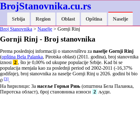
BrojStanovnika.cu.rs
Srbija
Region
Oblast
Opština
Naselje
Broj Stanovnika
>
Naselje
> Gornji Rinj
Gornji Rinj - Broj stanovnika
Prema poslednjoj informaciji o stanovništvu za
naselje Gornji Rinj
(
opština Bela Palanka
, Pirotska oblast) (2011. godina), broj stanovnika
iznosi
2
, što je
0,00
% od ukupne populacije Srbije. Kad bi se
populacija menjala kao za poslednji period od 2002-2011 (
-16,37
%
godišnje), broj stanovnika za naselje Gornji Rinj u 2026. godini bi bio
[3]
0
.
На ћирилици: За
насеље Горњи Рињ
(општина Бела Паланка,
Пиротска област), број становника износи
2
људи.