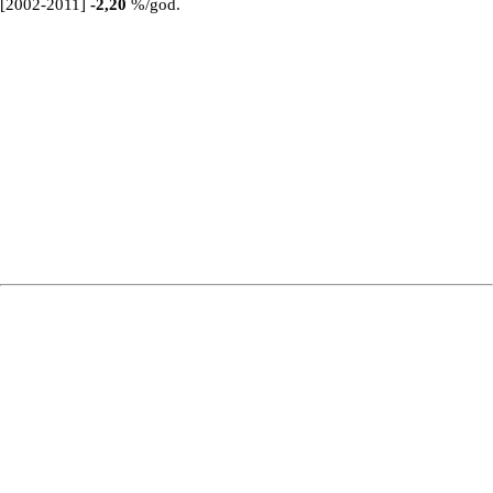
[2002-2011]
-2,20
%/god.