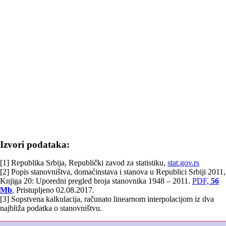
Izvori podataka:
[1] Republika Srbija, Republički zavod za statistiku,
stat.gov.rs
[2] Popis stanovništva, domaćinstava i stanova u Republici Srbiji 2011,
Knjiga 20: Uporedni pregled broja stanovnika 1948 – 2011.
PDF,
56
Mb
, Pristupljeno 02.08.2017.
[3] Sopstvena kalkulacija, računato linearnom interpolacijom iz dva
najbliža podatka o stanovništvu.