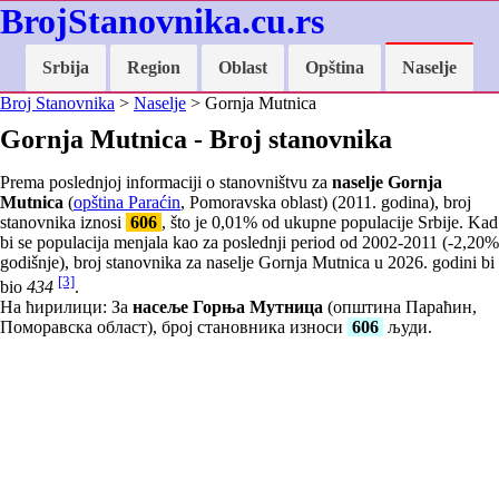
BrojStanovnika.cu.rs
Srbija
Region
Oblast
Opština
Naselje
Broj Stanovnika
>
Naselje
> Gornja Mutnica
Gornja Mutnica - Broj stanovnika
Prema poslednjoj informaciji o stanovništvu za
naselje Gornja
Mutnica
(
opština Paraćin
, Pomoravska oblast) (2011. godina), broj
stanovnika iznosi
606
, što je
0,01
% od ukupne populacije Srbije. Kad
bi se populacija menjala kao za poslednji period od 2002-2011 (
-2,20
%
godišnje), broj stanovnika za naselje Gornja Mutnica u 2026. godini bi
[3]
bio
434
.
На ћирилици: За
насеље Горња Мутница
(општина Параћин,
Поморавска област), број становника износи
606
људи.