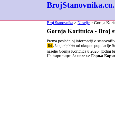
BrojStanovnika.cu.
Broj Stanovnika
>
Naselje
> Gornja Korit
Gornja Koritnica - Broj 
Prema poslednjoj informaciji o stanovništ
64
, što je
0,00
% od ukupne populacije Srb
naselje Gornja Koritnica u 2026. godini b
На ћирилици: За
насеље Горња Кори