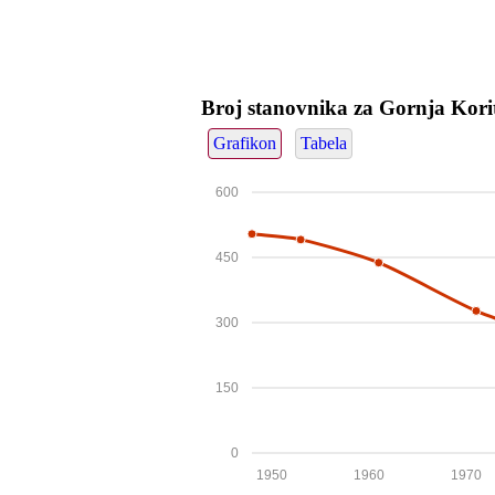
Broj stanovnika za Gornja Kori
Grafikon
Tabela
600
450
300
150
0
1950
1960
1970