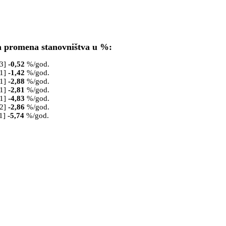
a promena stanovništva u %:
53]
-0,52
%/god.
61]
-1,42
%/god.
71]
-2,88
%/god.
81]
-2,81
%/god.
91]
-4,83
%/god.
02]
-2,86
%/god.
1]
-5,74
%/god.