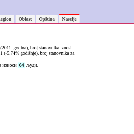
egion
Oblast
Opština
Naselje
) (2011. godina), broj stanovnika iznosi
1 (
-5,74
% godišnje), broj stanovnika za
ка износи
64
људи.