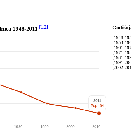
[1,2]
Godišnj
tnica 1948-2011
[1948-19
[1953-19
[1961-19
[1971-19
[1981-19
[1991-20
[2002-201
2011
Pop.: 64
1980
1990
2000
2010