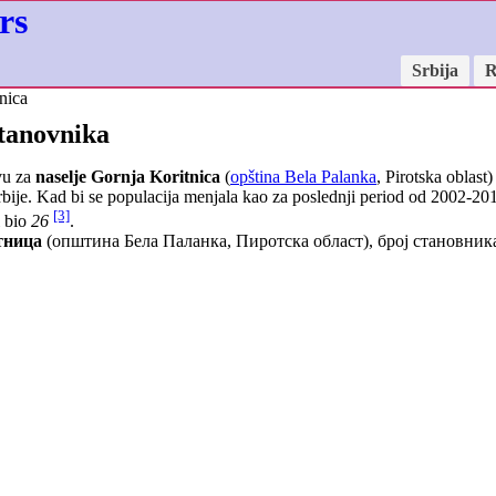
rs
Srbija
R
nica
stanovnika
vu za
naselje Gornja Koritnica
(
opština Bela Palanka
, Pirotska oblast
ije. Kad bi se populacija menjala kao za poslednji period od 2002-201
[3]
i bio
26
.
тница
(општина Бела Паланка, Пиротска област), број становни