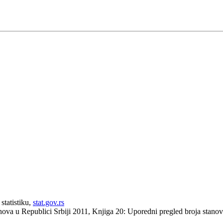
statistiku,
stat.gov.rs
anova u Republici Srbiji 2011, Knjiga 20: Uporedni pregled broja stan