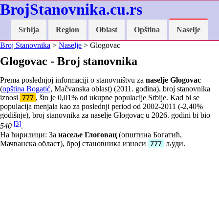
BrojStanovnika.cu.rs
Srbija
Region
Oblast
Opština
Naselje
Broj Stanovnika
>
Naselje
> Glogovac
Glogovac - Broj stanovnika
Prema poslednjoj informaciji o stanovništvu za
naselje Glogovac
(
opština Bogatić
, Mačvanska oblast) (2011. godina), broj stanovnika
iznosi
777
, što je
0,01
% od ukupne populacije Srbije. Kad bi se
populacija menjala kao za poslednji period od 2002-2011 (
-2,40
%
godišnje), broj stanovnika za naselje Glogovac u 2026. godini bi bio
[3]
540
.
На ћирилици: За
насеље Глоговац
(општина Богатић,
Мачванска област), број становника износи
777
људи.