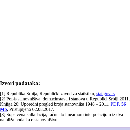
Izvori podataka:
[1] Republika Srbija, Republički zavod za statistiku,
stat.gov.rs
[2] Popis stanovništva, domaćinstava i stanova u Republici Srbiji 2011,
Knjiga 20: Uporedni pregled broja stanovnika 1948 – 2011.
PDF,
56
Mb
, Pristupljeno 02.08.2017.
[3] Sopstvena kalkulacija, računato linearnom interpolacijom iz dva
najbliža podatka o stanovništvu.