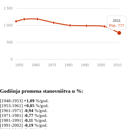
1 500
2011
1 000
Pop.: 777
500
0
1950
1960
1970
1980
1990
2000
2010
Godišnja promena stanovništva u %:
[1948-1953]
+
1,09
%/god.
[1953-1961]
+
0,05
%/god.
[1961-1971]
-0,94
%/god.
[1971-1981]
-0,77
%/god.
[1981-1991]
-0,11
%/god.
[1991-2002]
-0,19
%/god.