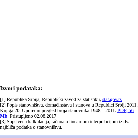
Izvori podataka:
[1] Republika Srbija, Republički zavod za statistiku,
stat.gov.rs
[2] Popis stanovništva, domaćinstava i stanova u Republici Srbiji 2011,
Knjiga 20: Uporedni pregled broja stanovnika 1948 – 2011.
PDF,
56
Mb
, Pristupljeno 02.08.2017.
[3] Sopstvena kalkulacija, računato linearnom interpolacijom iz dva
najbliža podatka o stanovništvu.