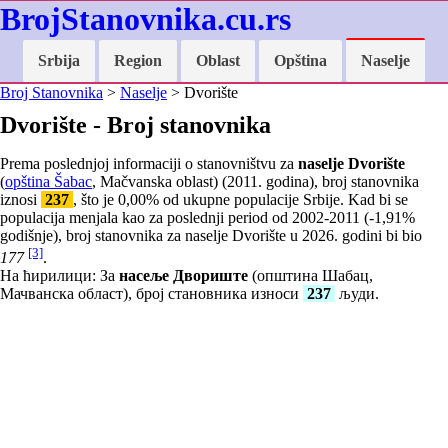
BrojStanovnika.cu.rs
Srbija
Region
Oblast
Opština
Naselje
Broj Stanovnika
>
Naselje
> Dvorište
Dvorište - Broj stanovnika
Prema poslednjoj informaciji o stanovništvu za
naselje Dvorište
(
opština Šabac
, Mačvanska oblast) (2011. godina), broj stanovnika
iznosi
237
, što je
0,00
% od ukupne populacije Srbije. Kad bi se
populacija menjala kao za poslednji period od 2002-2011 (
-1,91
%
godišnje), broj stanovnika za naselje Dvorište u 2026. godini bi bio
[3]
177
.
На ћирилици: За
насеље Двориште
(општина Шабац,
Мачванска област), број становника износи
237
људи.