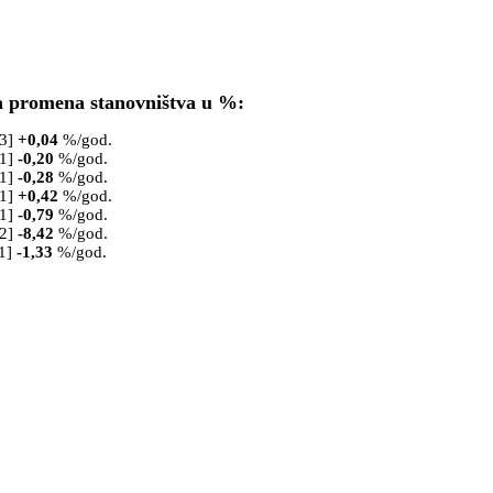
a promena stanovništva u %:
53]
+
0,04
%/god.
61]
-0,20
%/god.
71]
-0,28
%/god.
81]
+
0,42
%/god.
91]
-0,79
%/god.
02]
-8,42
%/god.
1]
-1,33
%/god.