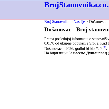
BrojStanovnika.cu.
Broj Stanovnika
>
Naselje
> Dušanovac
Dušanovac - Broj stanovn
Prema poslednjoj informaciji o stanovništ
0,01
% od ukupne populacije Srbije. Kad b
[3]
Dušanovac u 2026. godini bi bio
640
.
На ћирилици: За
насеље Душановац
(