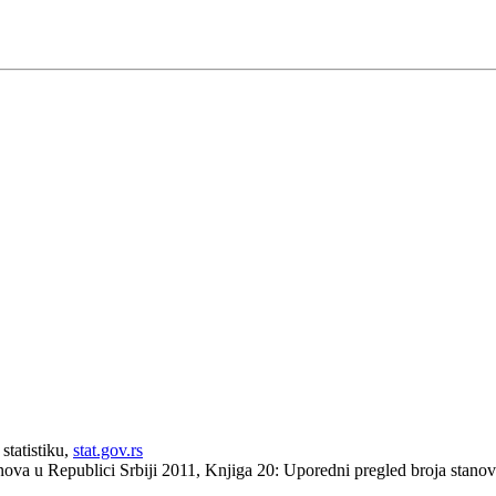
statistiku,
stat.gov.rs
anova u Republici Srbiji 2011, Knjiga 20: Uporedni pregled broja stan