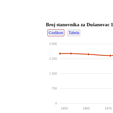
Broj stanovnika za Dušanovac 
Grafikon
Tabela
3 000
2 250
1 500
750
0
1950
1960
1970