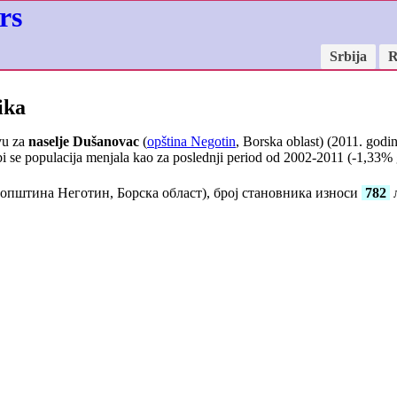
rs
Srbija
R
ika
vu za
naselje Dušanovac
(
opština Negotin
, Borska oblast) (2011. godin
i se populacija menjala kao za poslednji period od 2002-2011 (
-1,33
% 
општина Неготин, Борска област), број становника износи
782