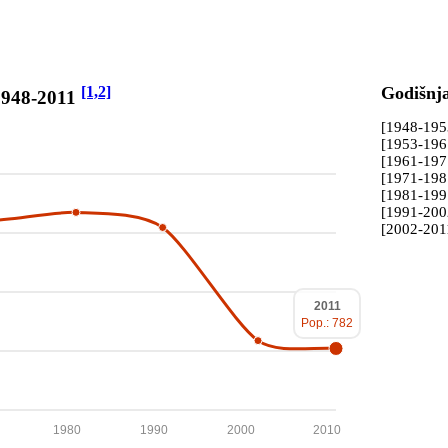
[1,2]
Godišnj
1948-2011
[1948-19
[1953-19
[1961-19
[1971-19
[1981-19
[1991-20
[2002-201
2011
Pop.: 782
1980
1990
2000
2010