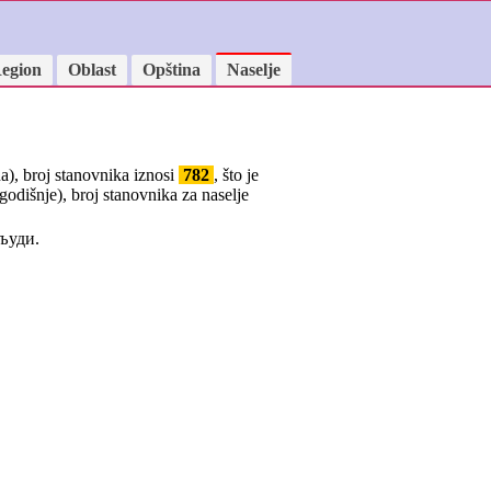
egion
Oblast
Opština
Naselje
a), broj stanovnika iznosi
782
, što je
godišnje), broj stanovnika za naselje
људи.