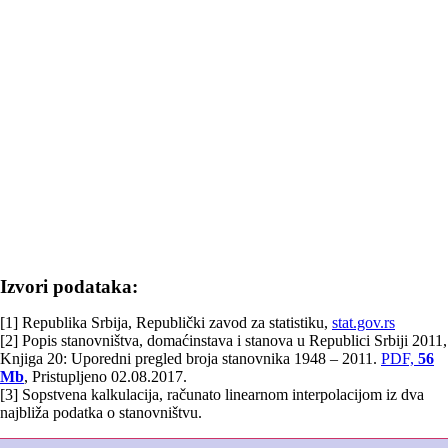
Izvori podataka:
[1] Republika Srbija, Republički zavod za statistiku,
stat.gov.rs
[2] Popis stanovništva, domaćinstava i stanova u Republici Srbiji 2011,
Knjiga 20: Uporedni pregled broja stanovnika 1948 – 2011.
PDF,
56
Mb
, Pristupljeno 02.08.2017.
[3] Sopstvena kalkulacija, računato linearnom interpolacijom iz dva
najbliža podatka o stanovništvu.