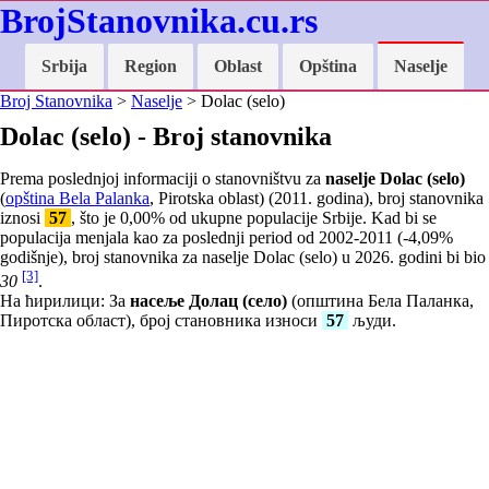
BrojStanovnika.cu.rs
Srbija
Region
Oblast
Opština
Naselje
Broj Stanovnika
>
Naselje
> Dolac (selo)
Dolac (selo) - Broj stanovnika
Prema poslednjoj informaciji o stanovništvu za
naselje Dolac (selo)
(
opština Bela Palanka
, Pirotska oblast) (2011. godina), broj stanovnika
iznosi
57
, što je
0,00
% od ukupne populacije Srbije. Kad bi se
populacija menjala kao za poslednji period od 2002-2011 (
-4,09
%
godišnje), broj stanovnika za naselje Dolac (selo) u 2026. godini bi bio
[3]
30
.
На ћирилици: За
насеље Долац (село)
(општина Бела Паланка,
Пиротска област), број становника износи
57
људи.