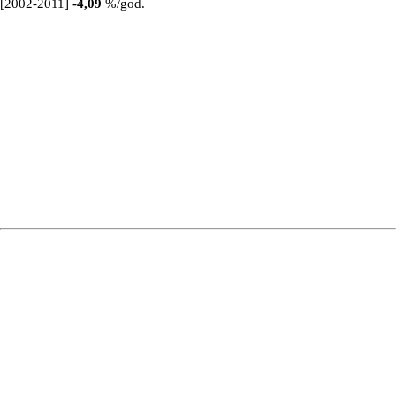
[2002-2011]
-4,09
%/god.