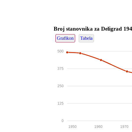
Broj stanovnika za Deligrad 19
Grafikon
Tabela
500
375
250
125
0
1950
1960
1970