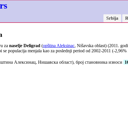
rs
Srbija
R
a
vu za
naselje Deligrad
(
opština Aleksinac
, Nišavska oblast) (2011. god
i se populacija menjala kao za poslednji period od 2002-2011 (
-2,96
% 
штина Алексинац, Нишавска област), број становника износи
1