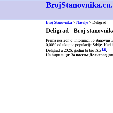
BrojStanovnika.cu.
Broj Stanovnika
>
Naselje
> Deligrad
Deligrad - Broj stanovnik
Prema poslednjoj informaciji o stanovništ
0,00
% od ukupne populacije Srbije. Kad b
[3]
Deligrad u 2026. godini bi bio
103
.
На ћирилици: За
насеље Делиград
(оп