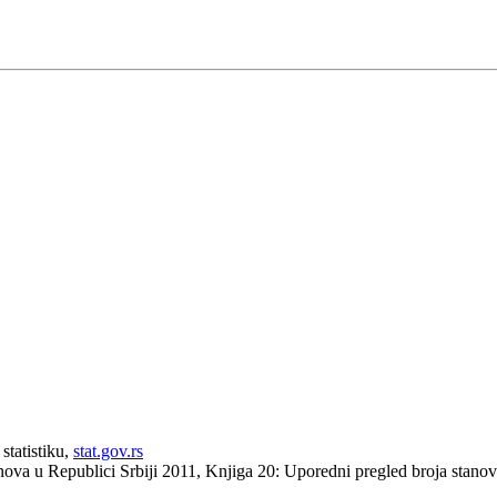
statistiku,
stat.gov.rs
anova u Republici Srbiji 2011, Knjiga 20: Uporedni pregled broja stan