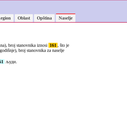
egion
Oblast
Opština
Naselje
ina), broj stanovnika iznosi
161
, što je
godišnje), broj stanovnika za naselje
61
људи.