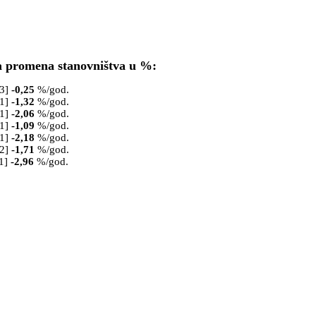
a promena stanovništva u %:
53]
-0,25
%/god.
61]
-1,32
%/god.
71]
-2,06
%/god.
81]
-1,09
%/god.
91]
-2,18
%/god.
02]
-1,71
%/god.
1]
-2,96
%/god.