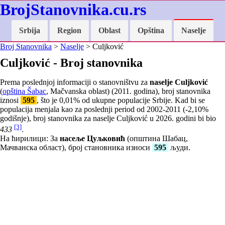
BrojStanovnika.cu.rs
Srbija
Region
Oblast
Opština
Naselje
Broj Stanovnika
>
Naselje
> Culjković
Culjković - Broj stanovnika
Prema poslednjoj informaciji o stanovništvu za
naselje Culjković
(
opština Šabac
, Mačvanska oblast) (2011. godina), broj stanovnika
iznosi
595
, što je
0,01
% od ukupne populacije Srbije. Kad bi se
populacija menjala kao za poslednji period od 2002-2011 (
-2,10
%
godišnje), broj stanovnika za naselje Culjković u 2026. godini bi bio
[3]
433
.
На ћирилици: За
насеље Цуљковић
(општина Шабац,
Мачванска област), број становника износи
595
људи.