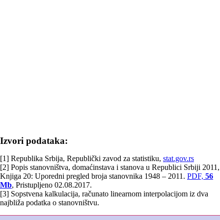
Izvori podataka:
[1] Republika Srbija, Republički zavod za statistiku,
stat.gov.rs
[2] Popis stanovništva, domaćinstava i stanova u Republici Srbiji 2011,
Knjiga 20: Uporedni pregled broja stanovnika 1948 – 2011.
PDF,
56
Mb
, Pristupljeno 02.08.2017.
[3] Sopstvena kalkulacija, računato linearnom interpolacijom iz dva
najbliža podatka o stanovništvu.