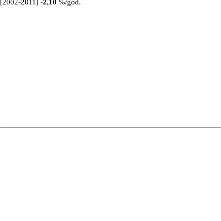
[2002-2011]
-2,10
%/god.