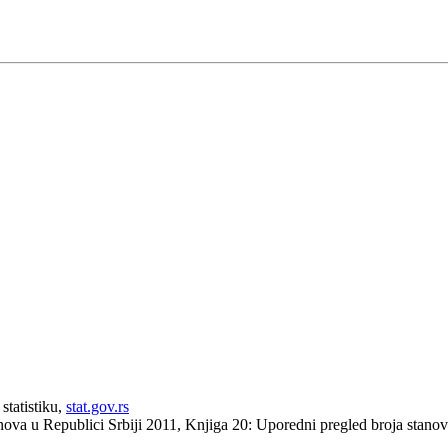
statistiku,
stat.gov.rs
anova u Republici Srbiji 2011, Knjiga 20: Uporedni pregled broja stan