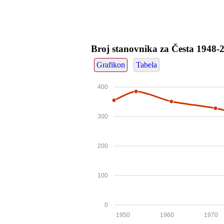
Broj stanovnika za Česta 1948-
Grafikon
Tabela
400
300
200
100
0
1950
1960
1970