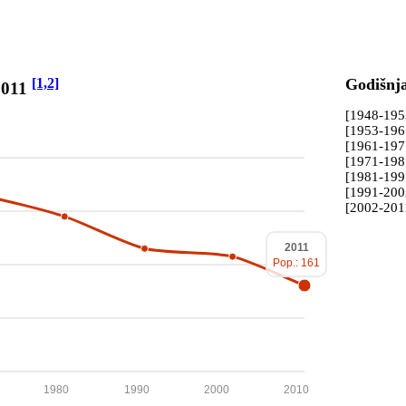
[1,2]
Godišnj
2011
[1948-19
[1953-19
[1961-19
[1971-19
[1981-19
[1991-20
[2002-201
2011
Pop.: 161
1980
1990
2000
2010