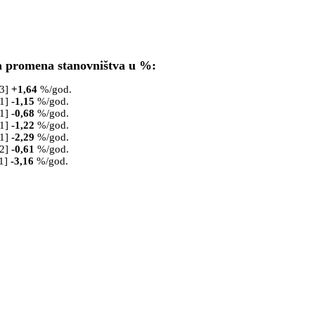
a promena stanovništva u %:
53]
+
1,64
%/god.
61]
-1,15
%/god.
71]
-0,68
%/god.
81]
-1,22
%/god.
91]
-2,29
%/god.
02]
-0,61
%/god.
1]
-3,16
%/god.