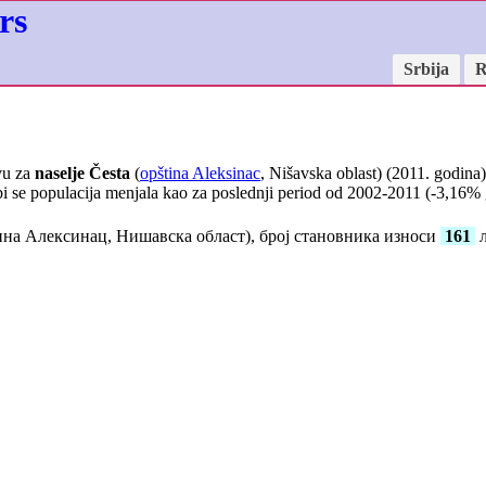
rs
Srbija
R
vu za
naselje Česta
(
opština Aleksinac
, Nišavska oblast) (2011. godina)
i se populacija menjala kao za poslednji period od 2002-2011 (
-3,16
% 
на Алексинац, Нишавска област), број становника износи
161
љ