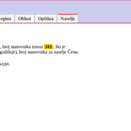
egion
Oblast
Opština
Naselje
, broj stanovnika iznosi
161
, što je
godišnje), broj stanovnika za naselje Česta
уди.