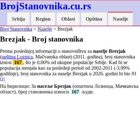
BrojStanovnika.cu.rs
Srbija
Region
Oblast
Opština
Naselje
Broj Stanovnika
>
Naselje
> Brezjak
Brezjak - Broj stanovnika
Prema poslednjoj informaciji o stanovništvu za
naselje Brezjak
(
opština Loznica
, Mačvanska oblast) (2011. godina), broj stanovnika
iznosi
167
, što je
0,00
% od ukupne populacije Srbije. Kad bi se
populacija menjala kao za poslednji period od 2002-2011 (
-3,99
%
godišnje), broj stanovnika za naselje Brezjak u 2026. godini bi bio
91
[3]
.
На ћирилици: За
насеље Брезјак
(општина Лозница, Мачванска
област), број становника износи
167
људи.