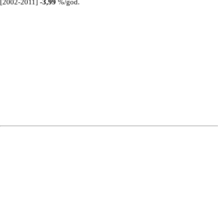
[2002-2011]
-3,99
%/god.