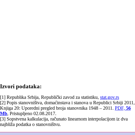
Izvori podataka:
[1] Republika Srbija, Republički zavod za statistiku,
stat.gov.rs
[2] Popis stanovništva, domaćinstava i stanova u Republici Srbiji 2011,
Knjiga 20: Uporedni pregled broja stanovnika 1948 – 2011.
PDF,
56
Mb
, Pristupljeno 02.08.2017.
[3] Sopstvena kalkulacija, računato linearnom interpolacijom iz dva
najbliža podatka o stanovništvu.