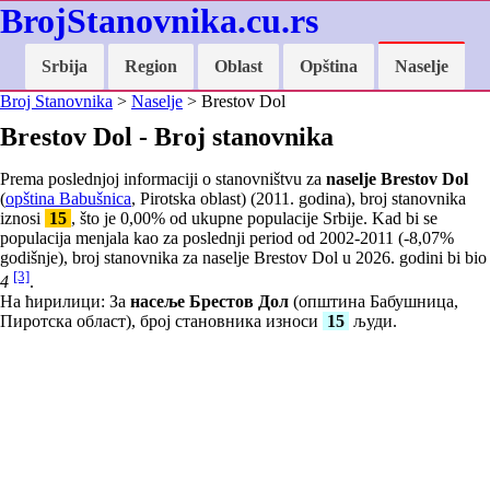
BrojStanovnika.cu.rs
Srbija
Region
Oblast
Opština
Naselje
Broj Stanovnika
>
Naselje
> Brestov Dol
Brestov Dol - Broj stanovnika
Prema poslednjoj informaciji o stanovništvu za
naselje Brestov Dol
(
opština Babušnica
, Pirotska oblast) (2011. godina), broj stanovnika
iznosi
15
, što je
0,00
% od ukupne populacije Srbije. Kad bi se
populacija menjala kao za poslednji period od 2002-2011 (
-8,07
%
godišnje), broj stanovnika za naselje Brestov Dol u 2026. godini bi bio
[3]
4
.
На ћирилици: За
насеље Брестов Дол
(општина Бабушница,
Пиротска област), број становника износи
15
људи.