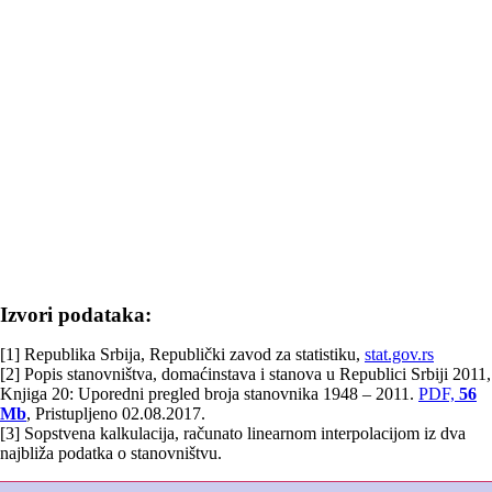
Izvori podataka:
[1] Republika Srbija, Republički zavod za statistiku,
stat.gov.rs
[2] Popis stanovništva, domaćinstava i stanova u Republici Srbiji 2011,
Knjiga 20: Uporedni pregled broja stanovnika 1948 – 2011.
PDF,
56
Mb
, Pristupljeno 02.08.2017.
[3] Sopstvena kalkulacija, računato linearnom interpolacijom iz dva
najbliža podatka o stanovništvu.