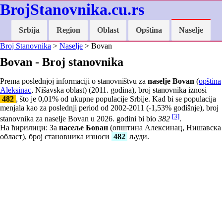
BrojStanovnika.cu.rs
Srbija
Region
Oblast
Opština
Naselje
Broj Stanovnika
>
Naselje
> Bovan
Bovan - Broj stanovnika
Prema poslednjoj informaciji o stanovništvu za
naselje Bovan
(
opština
Aleksinac
, Nišavska oblast) (2011. godina), broj stanovnika iznosi
482
, što je
0,01
% od ukupne populacije Srbije. Kad bi se populacija
menjala kao za poslednji period od 2002-2011 (
-1,53
% godišnje), broj
[3]
stanovnika za naselje Bovan u 2026. godini bi bio
382
.
На ћирилици: За
насеље Бован
(општина Алексинац, Нишавска
област), број становника износи
482
људи.