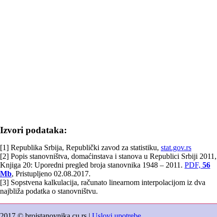
Izvori podataka:
[1] Republika Srbija, Republički zavod za statistiku,
stat.gov.rs
[2] Popis stanovništva, domaćinstava i stanova u Republici Srbiji 2011,
Knjiga 20: Uporedni pregled broja stanovnika 1948 – 2011.
PDF,
56
Mb
, Pristupljeno 02.08.2017.
[3] Sopstvena kalkulacija, računato linearnom interpolacijom iz dva
najbliža podatka o stanovništvu.
2017 © brojstanovnika.cu.rs |
Uslovi upotrebe