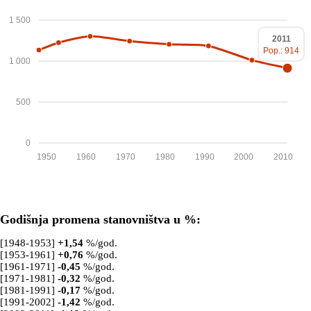
1 500
2011
Pop.: 914
1 000
500
0
1950
1960
1970
1980
1990
2000
2010
Godišnja promena stanovništva u %:
[1948-1953]
+
1,54
%/god.
[1953-1961]
+
0,76
%/god.
[1961-1971]
-0,45
%/god.
[1971-1981]
-0,32
%/god.
[1981-1991]
-0,17
%/god.
[1991-2002]
-1,42
%/god.