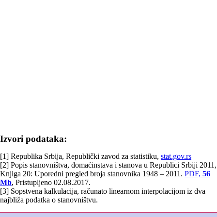
Izvori podataka:
[1] Republika Srbija, Republički zavod za statistiku,
stat.gov.rs
[2] Popis stanovništva, domaćinstava i stanova u Republici Srbiji 2011,
Knjiga 20: Uporedni pregled broja stanovnika 1948 – 2011.
PDF,
56
Mb
, Pristupljeno 02.08.2017.
[3] Sopstvena kalkulacija, računato linearnom interpolacijom iz dva
najbliža podatka o stanovništvu.