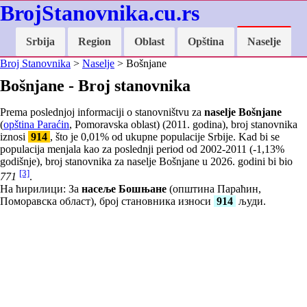
BrojStanovnika.cu.rs
Srbija
Region
Oblast
Opština
Naselje
Broj Stanovnika
>
Naselje
> Bošnjane
Bošnjane - Broj stanovnika
Prema poslednjoj informaciji o stanovništvu za
naselje Bošnjane
(
opština Paraćin
, Pomoravska oblast) (2011. godina), broj stanovnika
iznosi
914
, što je
0,01
% od ukupne populacije Srbije. Kad bi se
populacija menjala kao za poslednji period od 2002-2011 (
-1,13
%
godišnje), broj stanovnika za naselje Bošnjane u 2026. godini bi bio
[3]
771
.
На ћирилици: За
насеље Бошњане
(општина Параћин,
Поморавска област), број становника износи
914
људи.