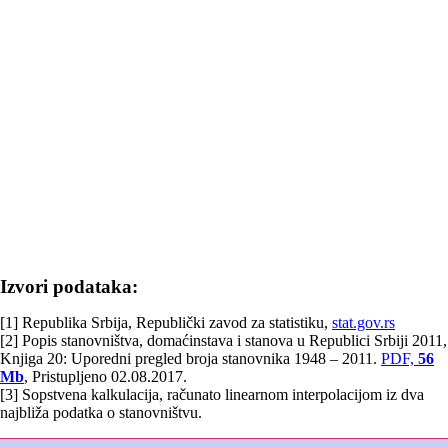
Izvori podataka:
[1] Republika Srbija, Republički zavod za statistiku,
stat.gov.rs
[2] Popis stanovništva, domaćinstava i stanova u Republici Srbiji 2011,
Knjiga 20: Uporedni pregled broja stanovnika 1948 – 2011.
PDF,
56
Mb
, Pristupljeno 02.08.2017.
[3] Sopstvena kalkulacija, računato linearnom interpolacijom iz dva
najbliža podatka o stanovništvu.