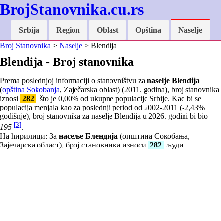
BrojStanovnika.cu.rs
Srbija
Region
Oblast
Opština
Naselje
Broj Stanovnika
>
Naselje
> Blendija
Blendija - Broj stanovnika
Prema poslednjoj informaciji o stanovništvu za
naselje Blendija
(
opština Sokobanja
, Zaječarska oblast) (2011. godina), broj stanovnika
iznosi
282
, što je
0,00
% od ukupne populacije Srbije. Kad bi se
populacija menjala kao za poslednji period od 2002-2011 (
-2,43
%
godišnje), broj stanovnika za naselje Blendija u 2026. godini bi bio
[3]
195
.
На ћирилици: За
насеље Блендија
(општина Сокобања,
Зајечарска област), број становника износи
282
људи.