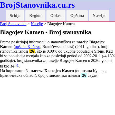
BrojStanovnika.cu.rs
Srbija
Region
Oblast
Opština
Naselje
Broj Stanovnika
>
Naselje
> Blagojev Kamen
Blagojev Kamen - Broj stanovnika
Prema poslednjoj informaciji o stanovništvu za
naselje Blagojev
Kamen
(
opština Kučevo
, Braničevska oblast) (2011. godina), broj
stanovnika iznosi
26
, što je
0,00
% od ukupne populacije Srbije. Kad
bi se populacija menjala kao za poslednji period od 2002-2011 (
-4,13
%
godišnje), broj stanovnika za naselje Blagojev Kamen u 2026. godini
[3]
bi bio
14
.
На ћирилици: За
насеље Благојев Камен
(општина Кучево,
Браничевска област), број становника износи
26
људи.