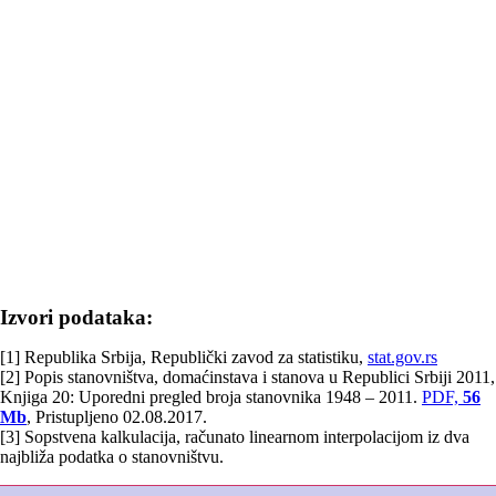
Izvori podataka:
[1] Republika Srbija, Republički zavod za statistiku,
stat.gov.rs
[2] Popis stanovništva, domaćinstava i stanova u Republici Srbiji 2011,
Knjiga 20: Uporedni pregled broja stanovnika 1948 – 2011.
PDF,
56
Mb
, Pristupljeno 02.08.2017.
[3] Sopstvena kalkulacija, računato linearnom interpolacijom iz dva
najbliža podatka o stanovništvu.