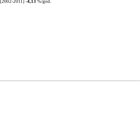
[2002-2011]
-4,13
%/god.