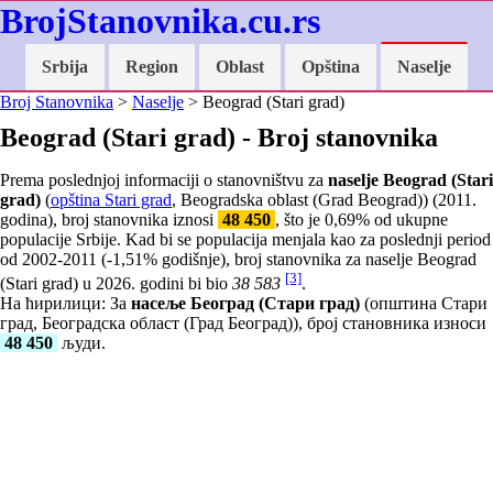
BrojStanovnika.cu.rs
Srbija
Region
Oblast
Opština
Naselje
Broj Stanovnika
>
Naselje
> Beograd (Stari grad)
Beograd (Stari grad) - Broj stanovnika
Prema poslednjoj informaciji o stanovništvu za
naselje Beograd (Stari
grad)
(
opština Stari grad
, Beogradska oblast (Grad Beograd)) (2011.
godina), broj stanovnika iznosi
48 450
, što je
0,69
% od ukupne
populacije Srbije. Kad bi se populacija menjala kao za poslednji period
od 2002-2011 (
-1,51
% godišnje), broj stanovnika za naselje Beograd
[3]
(Stari grad) u 2026. godini bi bio
38 583
.
На ћирилици: За
насеље Београд (Стари град)
(општина Стари
град, Београдска област (Град Београд)), број становника износи
48 450
људи.