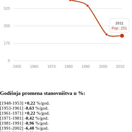
525
2011
350
Pop.: 251
175
0
1950
1960
1970
1980
1990
2000
2010
Godišnja promena stanovništva u %:
[1948-1953]
+
0,22
%/god.
[1953-1961]
-0,63
%/god.
[1961-1971]
+
0,22
%/god.
[1971-1981]
-0,42
%/god.
[1981-1991]
-0,96
%/god.
[1991-2002]
-6,48
%/god.