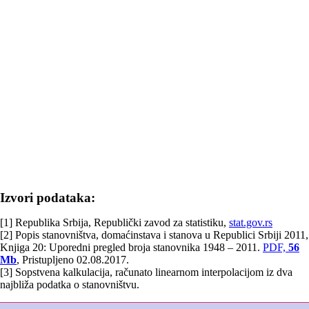
Izvori podataka:
[1] Republika Srbija, Republički zavod za statistiku,
stat.gov.rs
[2] Popis stanovništva, domaćinstava i stanova u Republici Srbiji 2011,
Knjiga 20: Uporedni pregled broja stanovnika 1948 – 2011.
PDF,
56
Mb
, Pristupljeno 02.08.2017.
[3] Sopstvena kalkulacija, računato linearnom interpolacijom iz dva
najbliža podatka o stanovništvu.