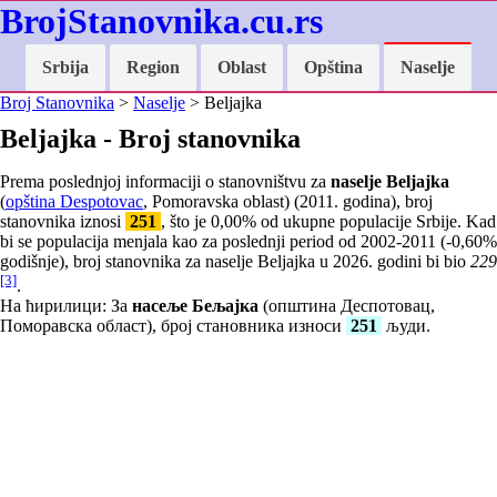
BrojStanovnika.cu.rs
Srbija
Region
Oblast
Opština
Naselje
Broj Stanovnika
>
Naselje
> Beljajka
Beljajka - Broj stanovnika
Prema poslednjoj informaciji o stanovništvu za
naselje Beljajka
(
opština Despotovac
, Pomoravska oblast) (2011. godina), broj
stanovnika iznosi
251
, što je
0,00
% od ukupne populacije Srbije. Kad
bi se populacija menjala kao za poslednji period od 2002-2011 (
-0,60
%
godišnje), broj stanovnika za naselje Beljajka u 2026. godini bi bio
229
[3]
.
На ћирилици: За
насеље Бељајка
(општина Деспотовац,
Поморавска област), број становника износи
251
људи.