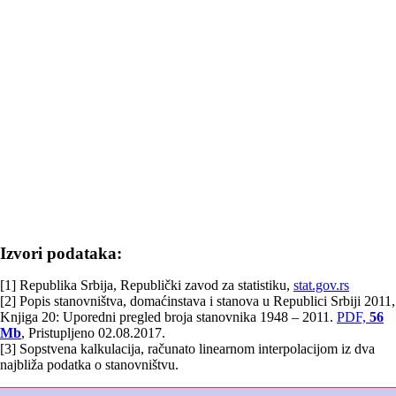
Izvori podataka:
[1] Republika Srbija, Republički zavod za statistiku,
stat.gov.rs
[2] Popis stanovništva, domaćinstava i stanova u Republici Srbiji 2011,
Knjiga 20: Uporedni pregled broja stanovnika 1948 – 2011.
PDF,
56
Mb
, Pristupljeno 02.08.2017.
[3] Sopstvena kalkulacija, računato linearnom interpolacijom iz dva
najbliža podatka o stanovništvu.