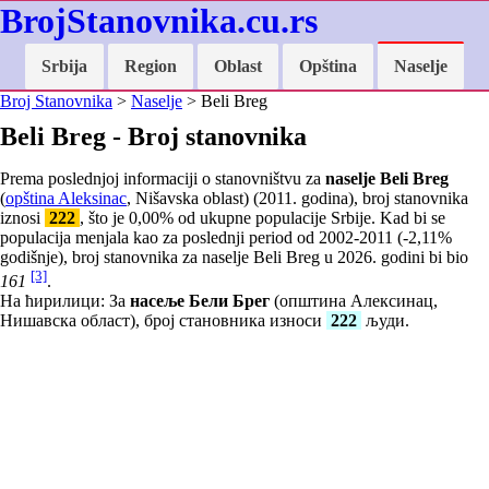
BrojStanovnika.cu.rs
Srbija
Region
Oblast
Opština
Naselje
Broj Stanovnika
>
Naselje
> Beli Breg
Beli Breg - Broj stanovnika
Prema poslednjoj informaciji o stanovništvu za
naselje Beli Breg
(
opština Aleksinac
, Nišavska oblast) (2011. godina), broj stanovnika
iznosi
222
, što je
0,00
% od ukupne populacije Srbije. Kad bi se
populacija menjala kao za poslednji period od 2002-2011 (
-2,11
%
godišnje), broj stanovnika za naselje Beli Breg u 2026. godini bi bio
[3]
161
.
На ћирилици: За
насеље Бели Брег
(општина Алексинац,
Нишавска област), број становника износи
222
људи.