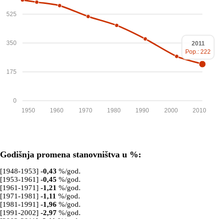
525
350
2011
Pop.: 222
175
0
1950
1960
1970
1980
1990
2000
2010
Godišnja promena stanovništva u %:
[1948-1953]
-0,43
%/god.
[1953-1961]
-0,45
%/god.
[1961-1971]
-1,21
%/god.
[1971-1981]
-1,11
%/god.
[1981-1991]
-1,96
%/god.
[1991-2002]
-2,97
%/god.