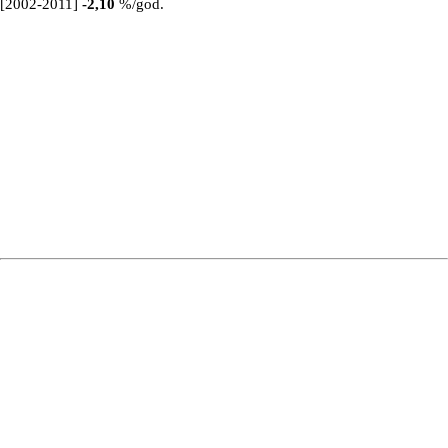
[2002-2011]
-2,10
%/god.