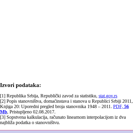
Izvori podataka:
[1] Republika Srbija, Republički zavod za statistiku,
stat.gov.rs
[2] Popis stanovništva, domaćinstava i stanova u Republici Srbiji 2011,
Knjiga 20: Uporedni pregled broja stanovnika 1948 – 2011.
PDF,
56
Mb
, Pristupljeno 02.08.2017.
[3] Sopstvena kalkulacija, računato linearnom interpolacijom iz dva
najbliža podatka o stanovništvu.