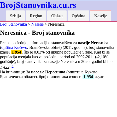
BrojStanovnika.cu.rs
Srbija
Region
Oblast
Opština
Naselje
Broj Stanovnika
>
Naselje
> Neresnica
Neresnica - Broj stanovnika
Prema poslednjoj informaciji o stanovništvu za
naselje Neresnica
(
opština Kučevo
, Braničevska oblast) (2011. godina), broj stanovnika
iznosi
1 954
, što je
0,03
% od ukupne populacije Srbije. Kad bi se
populacija menjala kao za poslednji period od 2002-2011 (
-2,10
%
godišnje), broj stanovnika za naselje Neresnica u 2026. godini bi bio
[3]
1 422
.
На ћирилици: За
насеље Нересница
(општина Кучево,
Браничевска област), број становника износи
1 954
људи.