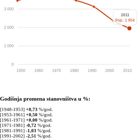
3 000
2011
Pop.: 1 954
2 000
1 000
0
1950
1960
1970
1980
1990
2000
2010
Godišnja promena stanovništva u %:
[1948-1953]
+
0,73
%/god.
[1953-1961]
+
0,50
%/god.
[1961-1971]
+
0,00
%/god.
[1971-1981]
-0,72
%/god.
[1981-1991]
-1,03
%/god.
[1991-2002]
-2,51
%/god.